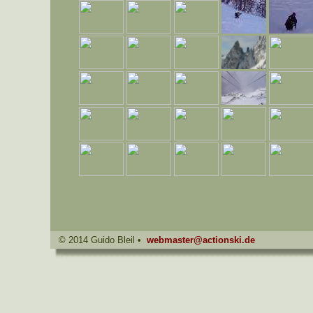
© 2014 Guido Bleil •
webmaster@actionski.de