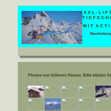
X X L - L I F 
T I E F S C H 
M I T A C T 
Beschreibun
Photos von früheren Reisen. Bitte klicken S